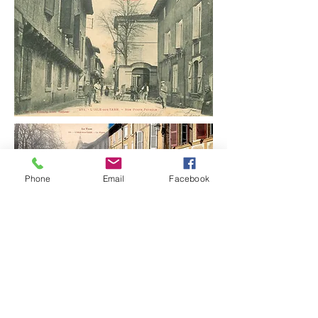
Phone
Email
Facebook
Ort namens Saint Alary
Weg von Ayral
81500 Lavaur, Frankreich
+33
(0) 5 63 70 24 03
+33
(0) 6 40 93 69 12
saint.alary@orange.fr