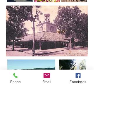
Phone
Email
Facebook
Ort namens Saint Alary
Weg von Ayral
81500 Lavaur, Frankreich
+33
(0) 5 63 70 24 03
+33
(0) 6 40 93 69 12